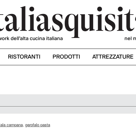
work dell’alta cucina italiana
nel 
RISTORANTI
PRODOTTI
ATTREZZATURE
ufala campana
,
garofalo pasta