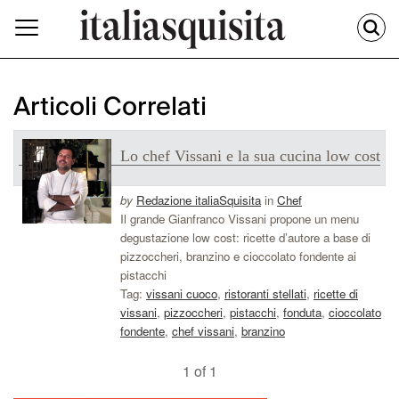
Articoli Correlati
Lo chef Vissani e la sua cucina low cost
by
Redazione italiaSquisita
in
Chef
Il grande Gianfranco Vissani propone un menu
degustazione low cost: ricette d’autore a base di
pizzoccheri, branzino e cioccolato fondente ai
pistacchi
Tag:
vissani cuoco
,
ristoranti stellati
,
ricette di
vissani
,
pizzoccheri
,
pistacchi
,
fonduta
,
cioccolato
fondente
,
chef vissani
,
branzino
1 of 1