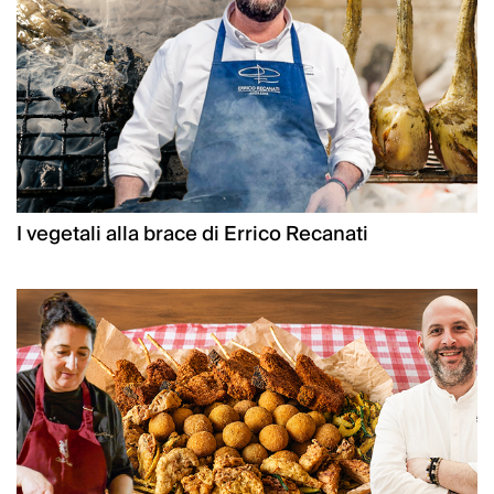
I vegetali alla brace di Errico Recanati