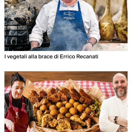
I vegetali alla brace di Errico Recanati