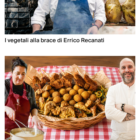
I vegetali alla brace di Errico Recanati