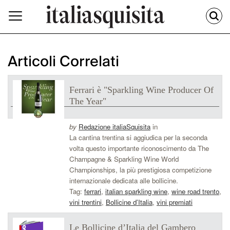
Articoli Correlati
Ferrari è "Sparkling Wine Producer Of
The Year"
by
Redazione italiaSquisita
in
La cantina trentina si aggiudica per la seconda
volta questo importante riconoscimento da The
Champagne & Sparkling Wine World
Championships, la più prestigiosa competizione
internazionale dedicata alle bollicine.
Tag:
ferrari
,
italian sparkling wine
,
wine road trento
,
vini trentini
,
Bollicine d’Italia
,
vini premiati
Le Bollicine d’Italia del Gambero