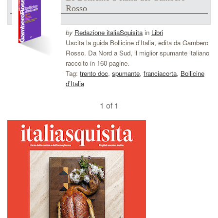
Rosso
by
Redazione italiaSquisita
in
Libri
Uscita la guida Bollicine d’Italia, edita da Gambero
Rosso. Da Nord a Sud, il miglior spumante italiano
raccolto in 160 pagine.
Tag:
trento doc
,
spumante
,
franciacorta
,
Bollicine
d’Italia
1 of 1