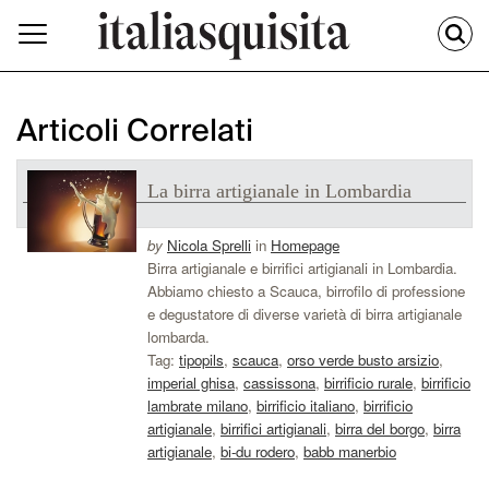
Articoli Correlati
La birra artigianale in Lombardia
by
Nicola Sprelli
in
Homepage
Birra artigianale e birrifici artigianali in Lombardia.
Abbiamo chiesto a Scauca, birrofilo di professione
e degustatore di diverse varietà di birra artigianale
lombarda.
Tag:
tipopils
,
scauca
,
orso verde busto arsizio
,
imperial ghisa
,
cassissona
,
birrificio rurale
,
birrificio
lambrate milano
,
birrificio italiano
,
birrificio
artigianale
,
birrifici artigianali
,
birra del borgo
,
birra
artigianale
,
bi-du rodero
,
babb manerbio