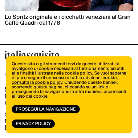
Lo Spritz originale e i cicchetti veneziani al Gran
Caffè Quadri dal 1778
Questo sito o gli strumenti terzi da questo utilizzati si
avvalgono di cookie necessari al funzionamento ed utili
alle finalità illustrate nella cookie policy. Se vuoi saperne
di più o negare il consenso a tutti o ad alcuni cookie,
consulta la cookie policy
. Chiudendo questo banner,
scorrendo questa pagina, cliccando su un link o
Shop
proseguendo la navigazione in altra maniera, acconsenti
Pubblicità
all’uso dei cookie.
Contatti
PROSEGUI LA NAVIGAZIONE
© Copyright 2026.
Vertical.it
N.ro Iscrizione ROC 32504
PRIVACY POLICY
Privacy Policy