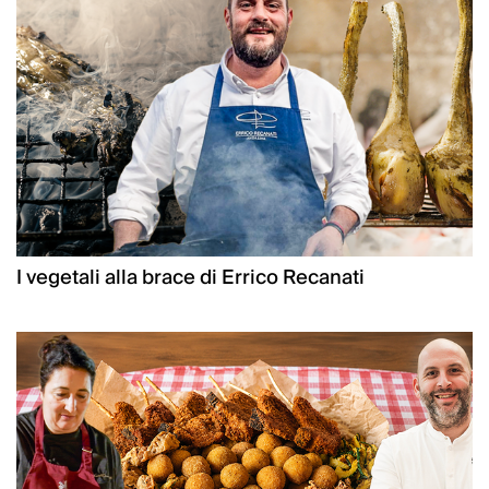
I vegetali alla brace di Errico Recanati