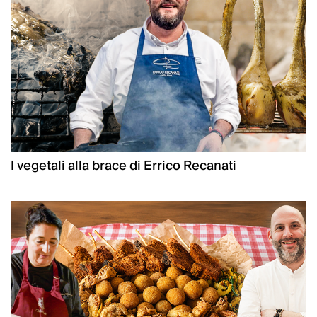
I vegetali alla brace di Errico Recanati