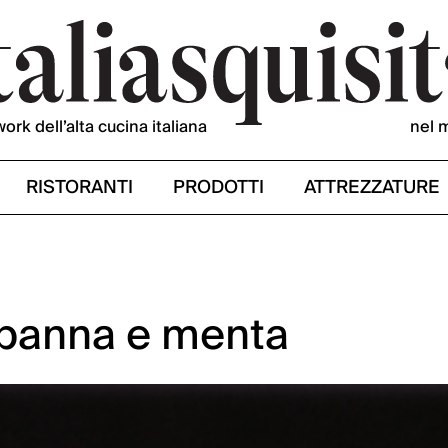
work dell’alta cucina italiana
nel 
RISTORANTI
PRODOTTI
ATTREZZATURE
. panna e menta