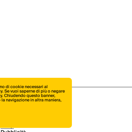
ono di cookie necessari al
icy. Se vuoi saperne di più o negare
cy
. Chiudendo questo banner,
la navigazione in altra maniera,
Shop