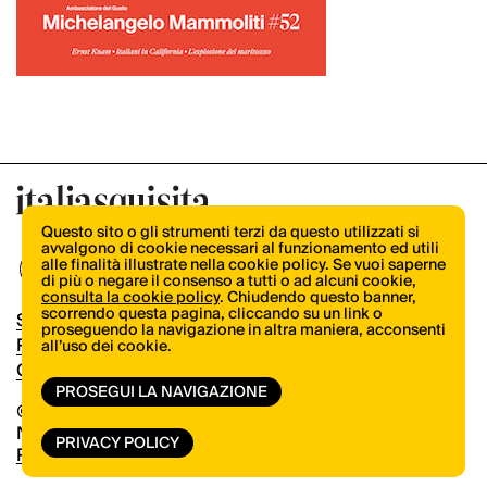
Questo sito o gli strumenti terzi da questo utilizzati si
avvalgono di cookie necessari al funzionamento ed utili
alle finalità illustrate nella cookie policy. Se vuoi saperne
di più o negare il consenso a tutti o ad alcuni cookie,
consulta la cookie policy
. Chiudendo questo banner,
scorrendo questa pagina, cliccando su un link o
Shop
proseguendo la navigazione in altra maniera, acconsenti
Pubblicità
all’uso dei cookie.
Contatti
PROSEGUI LA NAVIGAZIONE
© Copyright 2026.
Vertical.it
N.ro Iscrizione ROC 32504
PRIVACY POLICY
Privacy Policy