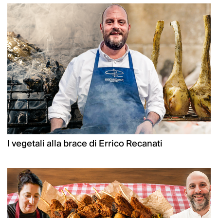
I vegetali alla brace di Errico Recanati