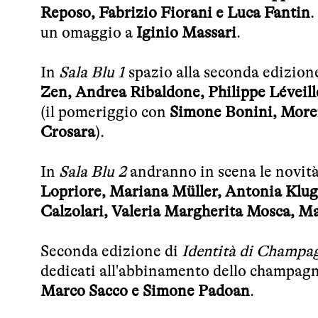
Reposo, Fabrizio Fiorani e Luca Fantin
.
un omaggio a
Iginio Massari
.
In
Sala Blu 1
spazio alla seconda edizion
Zen, Andrea Ribaldone, Philippe Léveil
(il pomeriggio con
Simone Bonini, Moren
Crosara
).
In
Sala Blu 2
andranno in scena le novit
Lopriore, Mariana Müller, Antonia Klug
Calzolari, Valeria Margherita Mosca, Ma
Seconda edizione di
Identità di Champa
dedicati all'abbinamento dello champagn
Marco Sacco e Simone Padoan
.