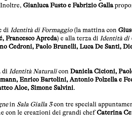
 Inoltre,
Gianluca Fusto e Fabrizio Galla
propo
e di
Identità di Formaggio
(la mattina con
Gius
lé, Francesco Apreda
) e alla terza di
Identità di
o Cedroni, Paolo Brunelli, Luca De Santi, Di
à di
Identità Naturali
con
Daniela Cicioni, Paol
mann, Enrico Bartolini, Antonio Polzella e Fe
tteo Aloe, Simone Salvini
.
gne
in
Sala Gialla 3
con tre speciali appuntame
e con le creazioni dei grandi chef
Caterina Ce