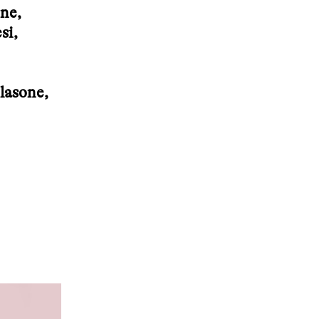
ne,
si,
lasone,