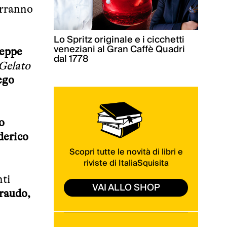
rranno
Lo Spritz originale e i cicchetti
veneziani al Gran Caffè Quadri
eppe
dal 1778
 Gelato
ego
o
derico
Scopri tutte le novità di libri e
riviste di ItaliaSquisita
nti
VAI ALLO SHOP
raudo,