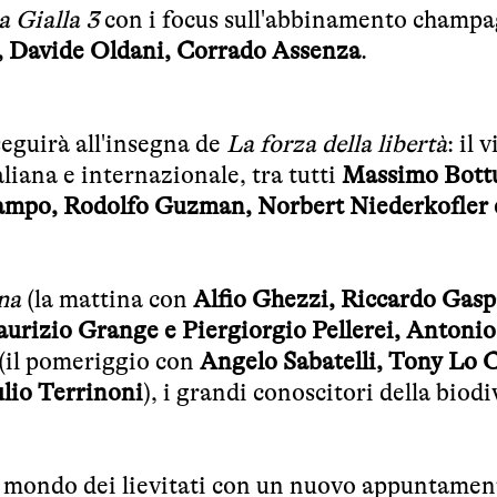
a Gialla 3
con i focus sull'abbinamento champ
i, Davide Oldani, Corrado Assenza
.
eguirà all'insegna de
La forza della libertà
: il 
aliana e internazionale, tra tutti
Massimo Bott
ampo, Rodolfo Guzman, Norbert Niederkofler 
na
(la mattina con
Alfio Ghezzi, Riccardo Gasp
aurizio Grange e Piergiorgio Pellerei, Antonio
(il pomeriggio con
Angelo Sabatelli, Tony Lo 
lio Terrinoni
), i grandi conoscitori della biodi
l mondo dei lievitati con un nuovo appuntamen