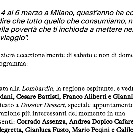
 4 al 6 marzo a Milano, quest’anno ha 
adire che tutto quello che consumiamo, 
la povertà che ti inchioda a mettere ne
viaggio”.
nizierà eccezionalmente di sabato e non di dom
programma:
ata alla
Lombardia
, la regione ospitante, e ved
ani, Cesare Battisti, Franco Aliberti e Gianni
dicato a
Dossier Dessert
, speciale appuntament
torazione più interessanti del momento in una
senti:
Corrado Assenza, Andrea Dopico Cafarel
gretta, Gianluca Fusto, Mario Peqini e Galil