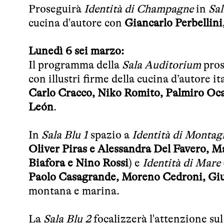
Proseguirà
Identità di Champagne
in
Sal
cucina d'autore con
Giancarlo Perbellin
Lunedì 6 sei marzo:
Il programma della
Sala Auditorium
pros
con illustri firme della cucina d’autore it
Carlo Cracco, Niko Romito, Palmiro Oc
León
.
In
Sala Blu 1
spazio a
Identità di Montag
Oliver Piras e Alessandra Del Favero, M
Biafora e Nino Rossi
) e
Identità di Mare
Paolo Casagrande, Moreno Cedroni, Giu
montana e marina.
La
Sala Blu 2
focalizzerà l'attenzione su