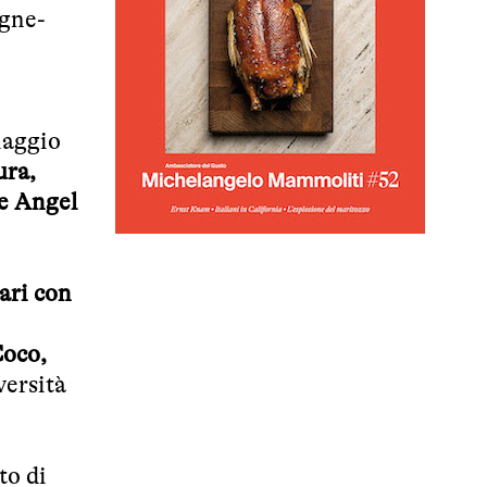
agne-
viaggio
ura,
e Angel
ari con
Coco,
versità
to di