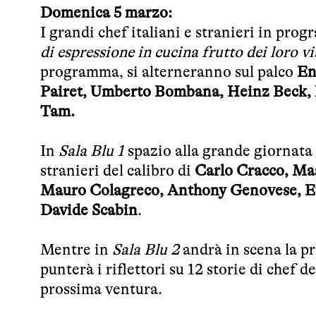
Domenica 5 marzo:
I grandi chef italiani e stranieri in pro
di espressione in cucina frutto dei loro vi
programma, si alterneranno sul palco
En
Pairet, Umberto Bombana, Heinz Beck, R
Tam.
In
Sala Blu 1
spazio alla grande giornata 
stranieri del calibro di
Carlo Cracco, Ma
Mauro Colagreco, Anthony Genovese, Eu
Davide Scabin
.
Mentre in
Sala Blu 2
andrà in scena la p
punterà i riflettori su 12 storie di chef d
prossima ventura.