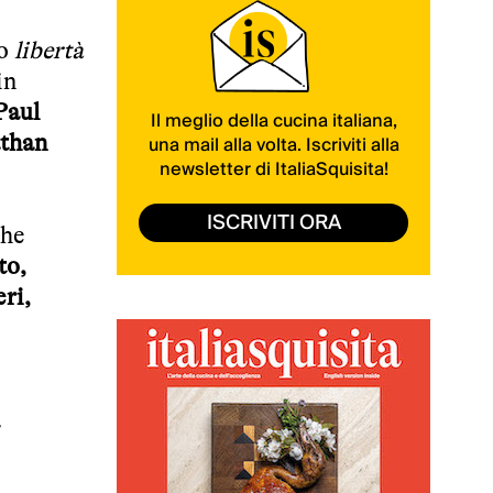
o
libertà
in
Paul
Il meglio della cucina italiana,
athan
una mail alla volta. Iscriviti alla
newsletter di ItaliaSquisita!
ISCRIVITI ORA
che
to,
ri,
a