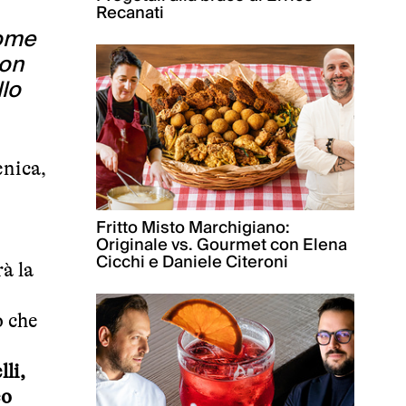
Recanati
come
non
llo
enica,
Fritto Misto Marchigiano:
Originale vs. Gourmet con Elena
Cicchi e Daniele Citeroni
rà la
o che
li,
eo