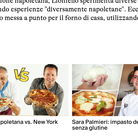
izione napoletana, Lioniello sperimenta diverse
endo esperienze "diversamente napoletane". Ec
o messa a punto per il forno di casa, utilizzand
apoletana vs. New York
Sara Palmieri: impasto de
senza glutine