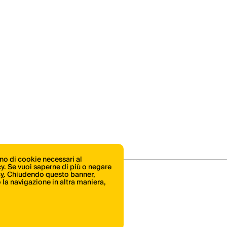
ono di cookie necessari al
icy. Se vuoi saperne di più o negare
cy
. Chiudendo questo banner,
la navigazione in altra maniera,
Shop