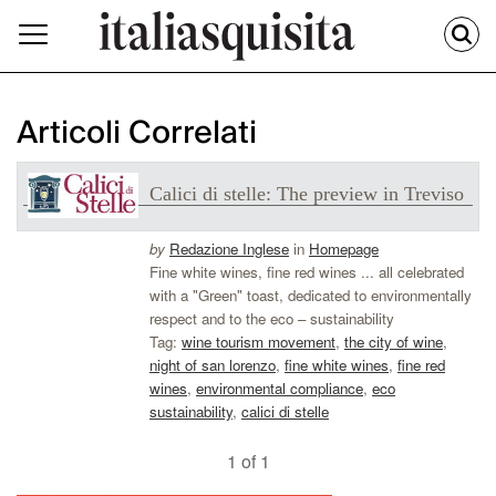
Articoli Correlati
Calici di stelle: The preview in Treviso
by
Redazione Inglese
in
Homepage
Fine white wines, fine red wines ... all celebrated
with a "Green" toast, dedicated to environmentally
respect and to the eco – sustainability
Tag:
wine tourism movement
,
the city of wine
,
night of san lorenzo
,
fine white wines
,
fine red
wines
,
environmental compliance
,
eco
sustainability
,
calici di stelle
1 of 1