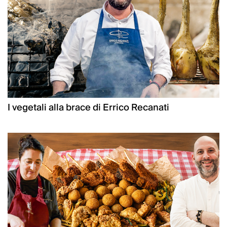
I vegetali alla brace di Errico Recanati