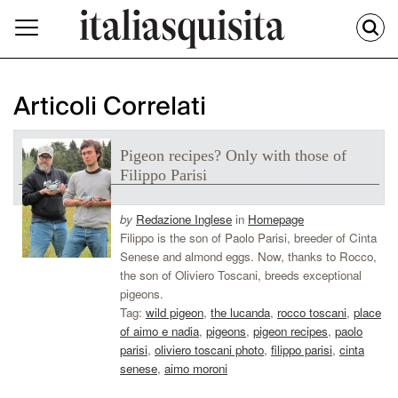
Articoli Correlati
Pigeon recipes? Only with those of
Filippo Parisi
by
Redazione Inglese
in
Homepage
Filippo is the son of Paolo Parisi, breeder of Cinta
Senese and almond eggs. Now, thanks to Rocco,
the son of Oliviero Toscani, breeds exceptional
pigeons.
Tag:
wild pigeon
,
the lucanda
,
rocco toscani
,
place
of aimo e nadia
,
pigeons
,
pigeon recipes
,
paolo
parisi
,
oliviero toscani photo
,
filippo parisi
,
cinta
senese
,
aimo moroni