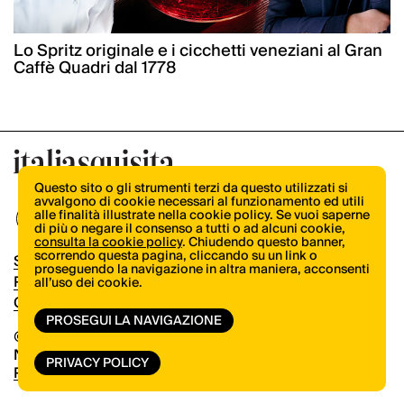
Lo Spritz originale e i cicchetti veneziani al Gran
Caffè Quadri dal 1778
Questo sito o gli strumenti terzi da questo utilizzati si
avvalgono di cookie necessari al funzionamento ed utili
alle finalità illustrate nella cookie policy. Se vuoi saperne
di più o negare il consenso a tutti o ad alcuni cookie,
consulta la cookie policy
. Chiudendo questo banner,
scorrendo questa pagina, cliccando su un link o
Shop
proseguendo la navigazione in altra maniera, acconsenti
Pubblicità
all’uso dei cookie.
Contatti
PROSEGUI LA NAVIGAZIONE
© Copyright 2026.
Vertical.it
N.ro Iscrizione ROC 32504
PRIVACY POLICY
Privacy Policy