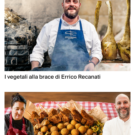
I vegetali alla brace di Errico Recanati