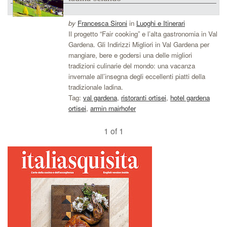
by
Francesca Sironi
in
Luoghi e Itinerari
Il progetto “Fair cooking” e l’alta gastronomia in Val
Gardena. Gli Indirizzi Migliori in Val Gardena per
mangiare, bere e godersi una delle migliori
tradizioni culinarie del mondo: una vacanza
invernale all’insegna degli eccellenti piatti della
tradizionale ladina.
Tag:
val gardena
,
ristoranti ortisei
,
hotel gardena
ortisei
,
armin mairhofer
1 of 1