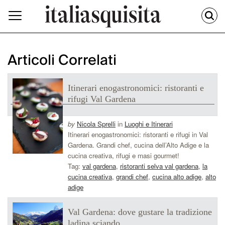
Articoli Correlati
Itinerari enogastronomici: ristoranti e
rifugi Val Gardena
by
Nicola Sprelli
in
Luoghi e Itinerari
Itinerari enogastronomici: ristoranti e rifugi in Val
Gardena. Grandi chef, cucina dell’Alto Adige e la
cucina creativa, rifugi e masi gourmet!
Tag:
val gardena
,
ristoranti selva val gardena
,
la
cucina creativa
,
grandi chef
,
cucina alto adige
,
alto
adige
Val Gardena: dove gustare la tradizione
ladina sciando