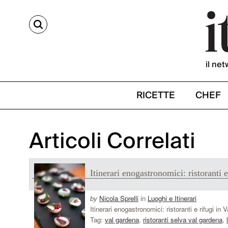
CERCA
il net
RICETTE
CHEF
Articoli Correlati
Itinerari enogastronomici: ristoranti 
by
Nicola Sprelli
in
Luoghi e Itinerari
Itinerari enogastronomici: ristoranti e rifugi in
Tag:
val gardena
,
ristoranti selva val gardena
,