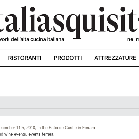
work dell’alta cucina italiana
nel 
RISTORANTI
PRODOTTI
ATTREZZATURE
December 11th, 2010, in the Estense Castle in Ferrara
nd wine events
,
events ferrara