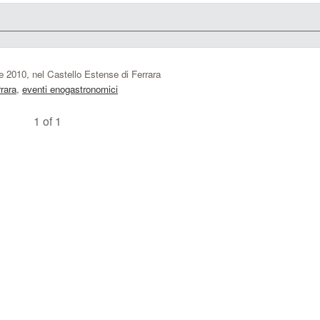
re 2010, nel Castello Estense di Ferrara
rrara
,
eventi enogastronomici
1 of 1