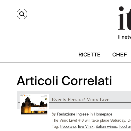
CERCA
il net
RICETTE
CHEF
Articoli Correlati
Events Ferrara? Vinix Live
by
Redazione Inglese
in
Homepage
The Vinix Live! # 8 will take place Saturday, 
Tag:
trebbiano
,
live Vinix
,
italian wines
,
food a