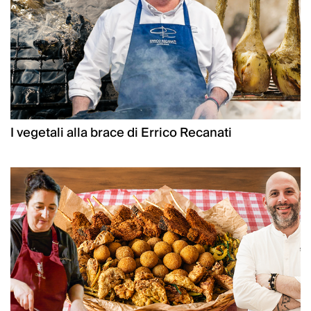
I vegetali alla brace di Errico Recanati