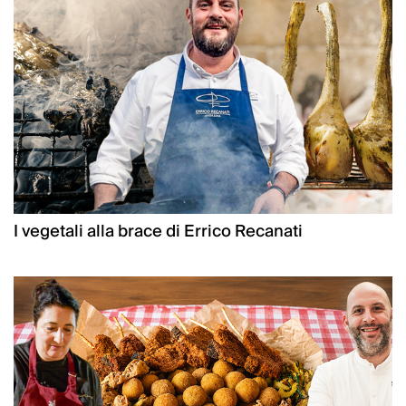
I vegetali alla brace di Errico Recanati