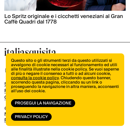
Lo Spritz originale e i cicchetti veneziani al Gran
Caffè Quadri dal 1778
Questo sito o gli strumenti terzi da questo utilizzati si
avvalgono di cookie necessari al funzionamento ed utili
alle finalità illustrate nella cookie policy. Se vuoi saperne
di più o negare il consenso a tutti o ad alcuni cookie,
consulta la cookie policy
. Chiudendo questo banner,
scorrendo questa pagina, cliccando su un link o
Shop
proseguendo la navigazione in altra maniera, acconsenti
Pubblicità
all’uso dei cookie.
Contatti
PROSEGUI LA NAVIGAZIONE
© Copyright 2026.
Vertical.it
N.ro Iscrizione ROC 32504
PRIVACY POLICY
Privacy Policy