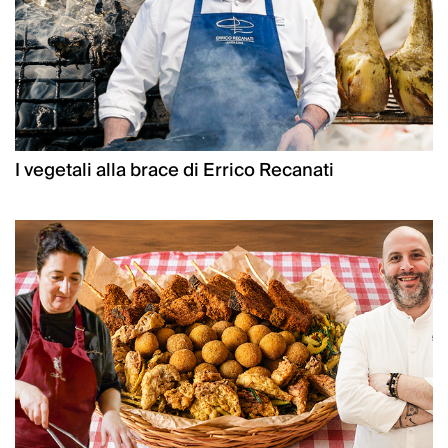
I vegetali alla brace di Errico Recanati