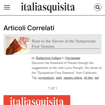
Articoli Correlati
Hunt to the flavors at the Symposium
Four Seasons
by
Redazione Inglese
in
Homepage
Discover the hinterland of Pesaro through the
suggestions of the chef Lucio Pompili, the owner of
the "Symposium Four Seasons" from Cartoceto
Tag:
symposium
,
pork
,
pesaro urbino
,
oil dop
,
eel
1 of 1