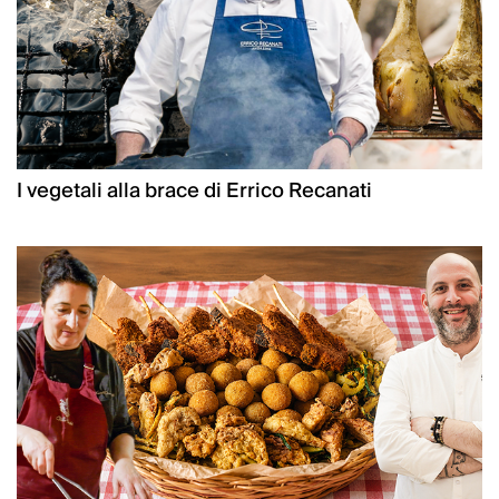
I vegetali alla brace di Errico Recanati