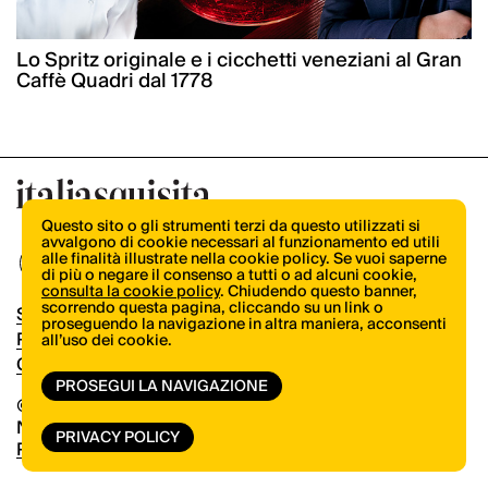
Lo Spritz originale e i cicchetti veneziani al Gran
Caffè Quadri dal 1778
Questo sito o gli strumenti terzi da questo utilizzati si
avvalgono di cookie necessari al funzionamento ed utili
alle finalità illustrate nella cookie policy. Se vuoi saperne
di più o negare il consenso a tutti o ad alcuni cookie,
consulta la cookie policy
. Chiudendo questo banner,
scorrendo questa pagina, cliccando su un link o
Shop
proseguendo la navigazione in altra maniera, acconsenti
Pubblicità
all’uso dei cookie.
Contatti
PROSEGUI LA NAVIGAZIONE
© Copyright 2026.
Vertical.it
N.ro Iscrizione ROC 32504
PRIVACY POLICY
Privacy Policy