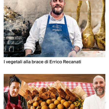
I vegetali alla brace di Errico Recanati