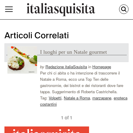
Articoli Correlati
I luoghi per un Natale gourmet
by
Redazione italiaSquisita
in
Homepage
Per chi ci abita o ha intenzione di trascorrere il
Natale a Roma, ecco una Top Ten delle
gastronomie, dei bistrot e dei ristoranti dove fare
tappa. Suggerimento di Roberta Castrichella.
Tag:
Volpetti
,
Natale a Roma
,
marzapane
,
enoteca
costantini
1 of 1