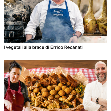
I vegetali alla brace di Errico Recanati