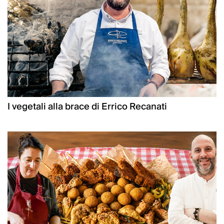
I vegetali alla brace di Errico Recanati