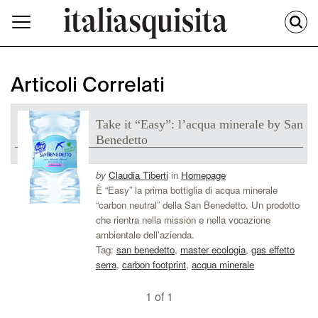
Articoli Correlati
Take it “Easy”: l’acqua minerale by San
Benedetto
by
Claudia Tiberti
in
Homepage
È “Easy” la prima bottiglia di acqua minerale
“carbon neutral” della San Benedetto. Un prodotto
che rientra nella mission e nella vocazione
ambientale dell’azienda.
Tag:
san benedetto
,
master ecologia
,
gas effetto
serra
,
carbon footprint
,
acqua minerale
1 of 1