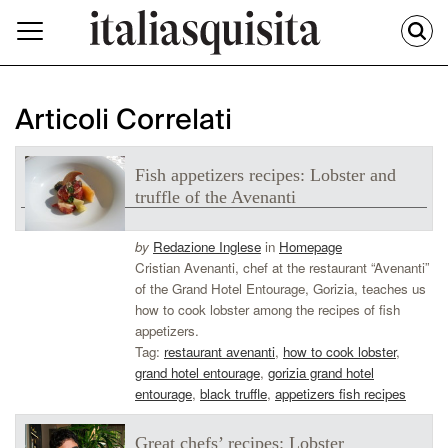
Articoli Correlati
Fish appetizers recipes: Lobster and
truffle of the Avenanti
by
Redazione Inglese
in
Homepage
Cristian Avenanti, chef at the restaurant “Avenanti”
of the Grand Hotel Entourage, Gorizia, teaches us
how to cook lobster among the recipes of fish
appetizers.
Tag:
restaurant avenanti
,
how to cook lobster
,
grand hotel entourage
,
gorizia grand hotel
entourage
,
black truffle
,
appetizers fish recipes
Great chefs’ recipes: Lobster