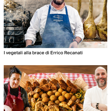
I vegetali alla brace di Errico Recanati