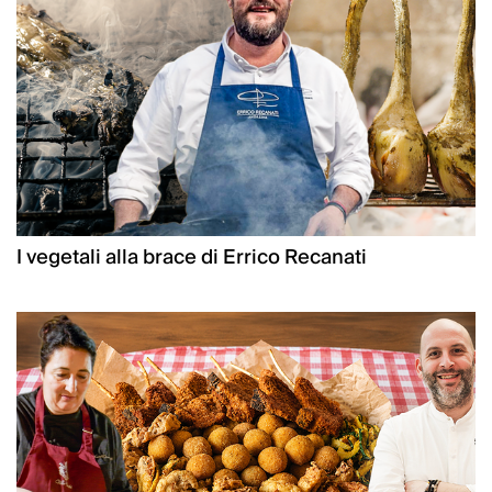
I vegetali alla brace di Errico Recanati