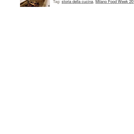
Tag:
storia della cucina
,
Milano Food Week 20