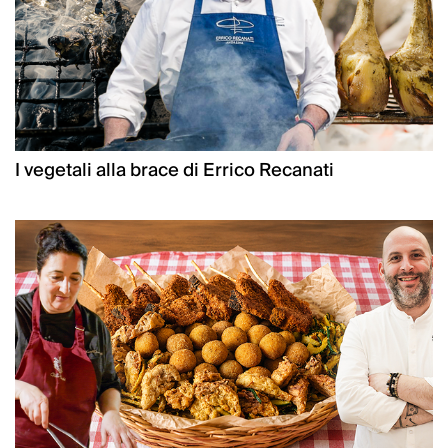
I vegetali alla brace di Errico Recanati