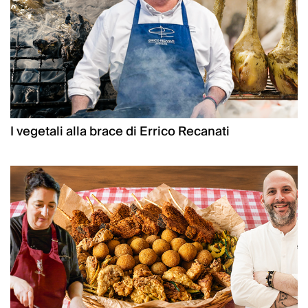
I vegetali alla brace di Errico Recanati