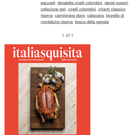
pazzagli
,
donatella cinelli colombini
,
daniel spoerri
,
collezione gori
,
cinelli colombini
,
chianti classico
riserva
,
carmignano docg
,
caliscana
,
brunello di
montalcino riserva
,
bosco della ragnaia
1 of 1