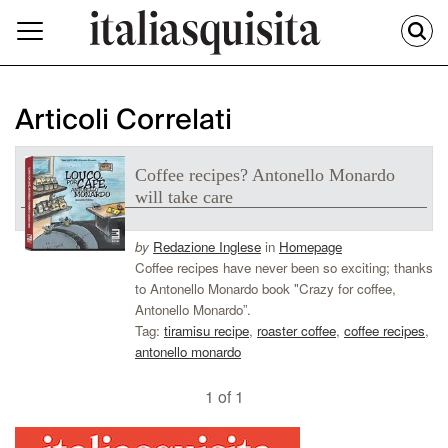
Articoli Correlati
Coffee recipes? Antonello Monardo
will take care
by
Redazione Inglese
in
Homepage
Coffee recipes have never been so exciting; thanks
to Antonello Monardo book "Crazy for coffee,
Antonello Monardo”.
Tag:
tiramisu recipe
,
roaster coffee
,
coffee recipes
,
antonello monardo
1 of 1