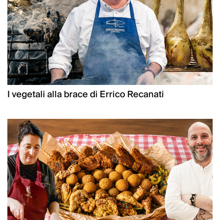
I vegetali alla brace di Errico Recanati