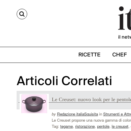
CERCA
il net
RICETTE
CHEF
Articoli Correlati
Le Creuset: nuovo look per le pentol
by
Redazione italiaSquisita
in
Strumenti e Attr
Le Creuset propone una nuova gamma di colori p
Tag:
tegame
,
ristorazione
,
pentole
,
le creuset
,