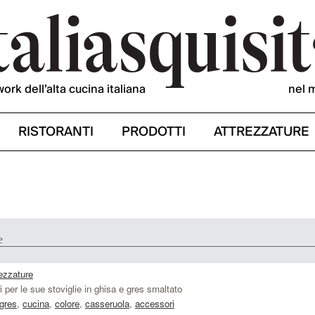
work dell’alta cucina italiana
nel 
RISTORANTI
PRODOTTI
ATTREZZATURE
e
ezzature
er le sue stoviglie in ghisa e gres smaltato
gres
,
cucina
,
colore
,
casseruola
,
accessori