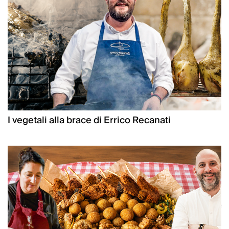
I vegetali alla brace di Errico Recanati