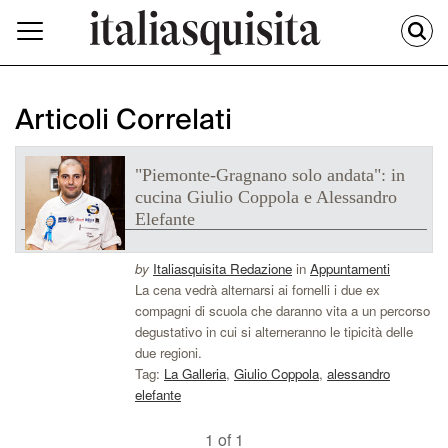
Articoli Correlati
"Piemonte-Gragnano solo andata": in
cucina Giulio Coppola e Alessandro
Elefante
by
Italiasquisita Redazione
in
Appuntamenti
La cena vedrà alternarsi ai fornelli i due ex
compagni di scuola che daranno vita a un percorso
degustativo in cui si alterneranno le tipicità delle
due regioni.
Tag:
La Galleria
,
Giulio Coppola
,
alessandro
elefante
1 of 1