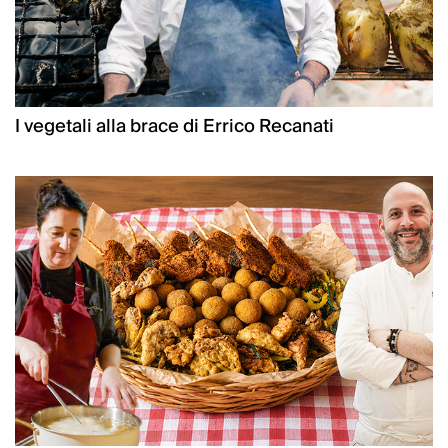
I vegetali alla brace di Errico Recanati