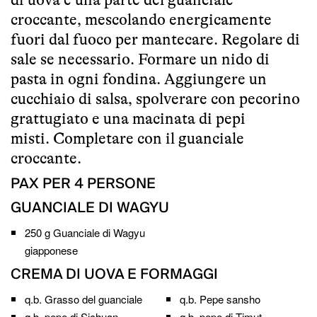
croccante, mescolando energicamente
fuori dal fuoco per mantecare. Regolare di
sale se necessario. Formare un nido di
pasta in ogni fondina. Aggiungere un
cucchiaio di salsa, spolverare con pecorino
grattugiato e una macinata di pepi
misti. Completare con il guanciale
croccante.
PAX
PER 4 PERSONE
GUANCIALE DI WAGYU
250 g
Guanciale di Wagyu
giapponese
CREMA DI UOVA E FORMAGGI
q.b.
Grasso del guanciale
q.b.
Pepe sansho
q.b.
pepe di Sichuan
q.b.
pepe di Timut