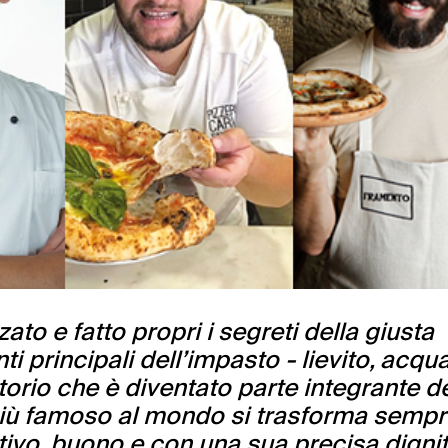
to e fatto propri i segreti della giusta
ti principali dell’impasto - lievito, acqu
ritorio che è diventato parte integrante d
 più famoso al mondo si trasforma sempr
vativo, buono e con una sua precisa dignit