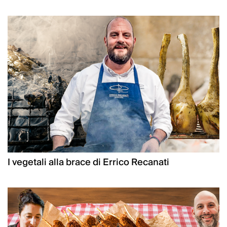
I vegetali alla brace di Errico Recanati