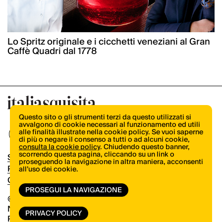
Lo Spritz originale e i cicchetti veneziani al Gran
Caffè Quadri dal 1778
Questo sito o gli strumenti terzi da questo utilizzati si
avvalgono di cookie necessari al funzionamento ed utili
alle finalità illustrate nella cookie policy. Se vuoi saperne
di più o negare il consenso a tutti o ad alcuni cookie,
consulta la cookie policy
. Chiudendo questo banner,
scorrendo questa pagina, cliccando su un link o
Shop
proseguendo la navigazione in altra maniera, acconsenti
Pubblicità
all’uso dei cookie.
Contatti
PROSEGUI LA NAVIGAZIONE
© Copyright 2026.
Vertical.it
N.ro Iscrizione ROC 32504
PRIVACY POLICY
Privacy Policy