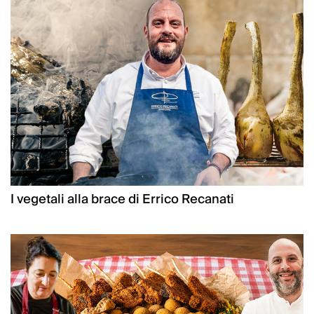
I vegetali alla brace di Errico Recanati