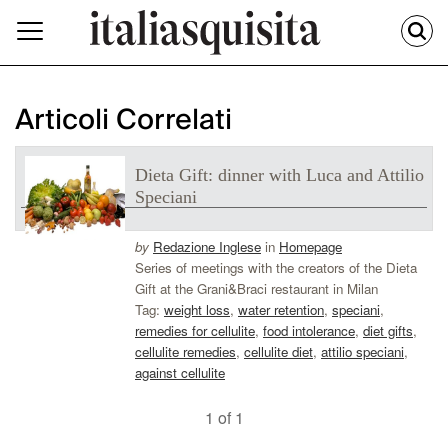
Articoli Correlati
Dieta Gift: dinner with Luca and Attilio
Speciani
by
Redazione Inglese
in
Homepage
Series of meetings with the creators of the Dieta
Gift at the Grani&Braci restaurant in Milan
Tag:
weight loss
,
water retention
,
speciani
,
remedies for cellulite
,
food intolerance
,
diet gifts
,
cellulite remedies
,
cellulite diet
,
attilio speciani
,
against cellulite
1 of 1