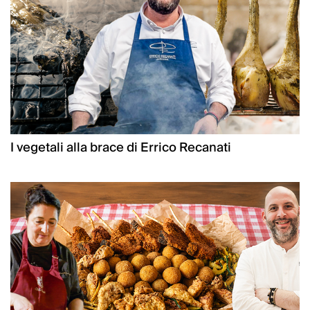
I vegetali alla brace di Errico Recanati