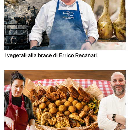
I vegetali alla brace di Errico Recanati