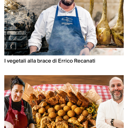
I vegetali alla brace di Errico Recanati