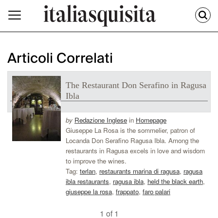
Articoli Correlati
The Restaurant Don Serafino in Ragusa
Ibla
by
Redazione Inglese
in
Homepage
Giuseppe La Rosa is the sommelier, patron of
Locanda Don Serafino Ragusa Ibla. Among the
restaurants in Ragusa excels in love and wisdom
to improve the wines.
Tag:
terlan
,
restaurants marina di ragusa
,
ragusa
ibla restaurants
,
ragusa ibla
,
held the black earth
,
giuseppe la rosa
,
frappato
,
faro palari
1 of 1