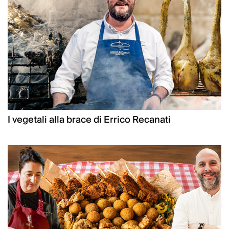
I vegetali alla brace di Errico Recanati