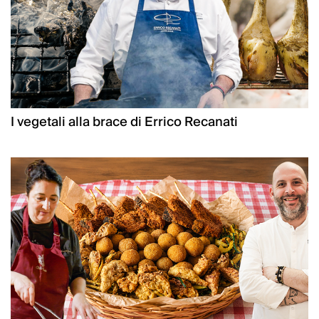
I vegetali alla brace di Errico Recanati