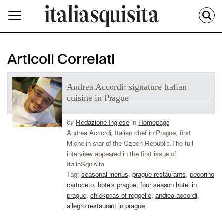
Articoli Correlati
Andrea Accordi: signature Italian
cuisine in Prague
by
Redazione Inglese
in
Homepage
Andrea Accordi, Italian chef in Prague, first
Michelin star of the Czech Republic.The full
interview appeared in the first issue of
ItaliaSquisita
Tag:
seasonal menus
,
prague restaurants
,
pecorino
cartoceto
,
hotels prague
,
four season hotel in
prague
,
chickpeas of reggello
,
andrea accordi
,
allegro restaurant in prague