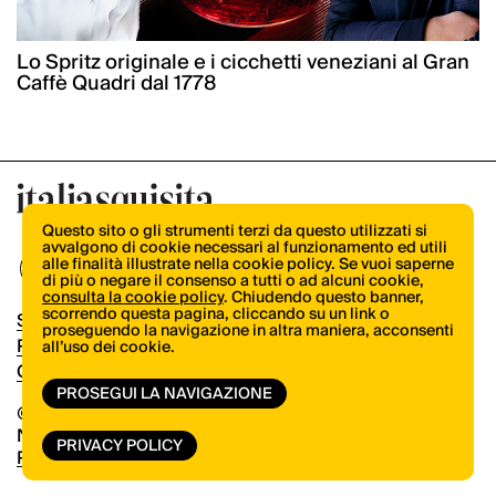
Lo Spritz originale e i cicchetti veneziani al Gran
Caffè Quadri dal 1778
Questo sito o gli strumenti terzi da questo utilizzati si
avvalgono di cookie necessari al funzionamento ed utili
alle finalità illustrate nella cookie policy. Se vuoi saperne
di più o negare il consenso a tutti o ad alcuni cookie,
consulta la cookie policy
. Chiudendo questo banner,
scorrendo questa pagina, cliccando su un link o
Shop
proseguendo la navigazione in altra maniera, acconsenti
Pubblicità
all’uso dei cookie.
Contatti
PROSEGUI LA NAVIGAZIONE
© Copyright 2026.
Vertical.it
N.ro Iscrizione ROC 32504
PRIVACY POLICY
Privacy Policy