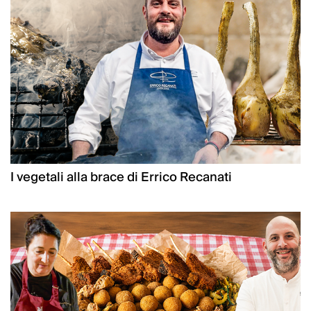
I vegetali alla brace di Errico Recanati