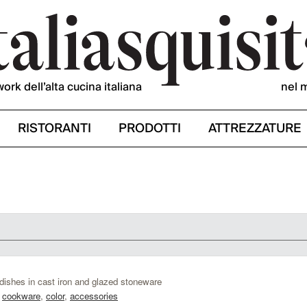
work dell’alta cucina italiana
nel 
RISTORANTI
PRODOTTI
ATTREZZATURE
 dishes in cast iron and glazed stoneware
,
cookware
,
color
,
accessories