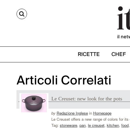
CERCA
il net
RICETTE
CHEF
Articoli Correlati
Le Creuset: new look for the pots
by
Redazione Inglese
in
Homepage
Le Creuset offers a new range of colors for its
Tag:
stoneware
,
pan
,
le creuset
,
kitchen
,
food