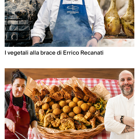
I vegetali alla brace di Errico Recanati