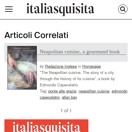
Articoli Correlati
Neapolitan cuisine, a gourmand book
by
Redazione Inglese
in
Homepage
"The Neapolitan cuisine. The story of a city
through the history of its cuisine”, a book by
Edmondo Capecelatro
Tag:
ponte alle grazie
,
neapolitan cuisine
,
edmondo
capecelatro
,
allan bay
1 of 1