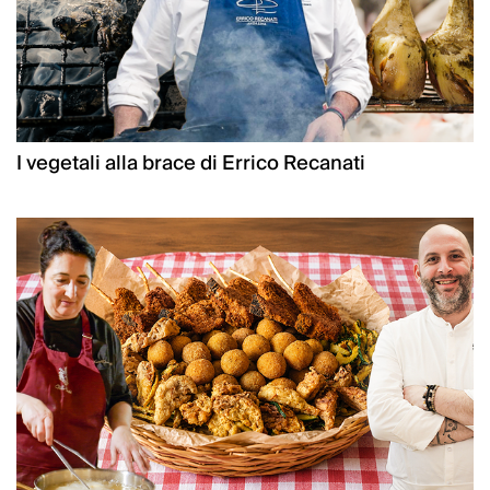
I vegetali alla brace di Errico Recanati