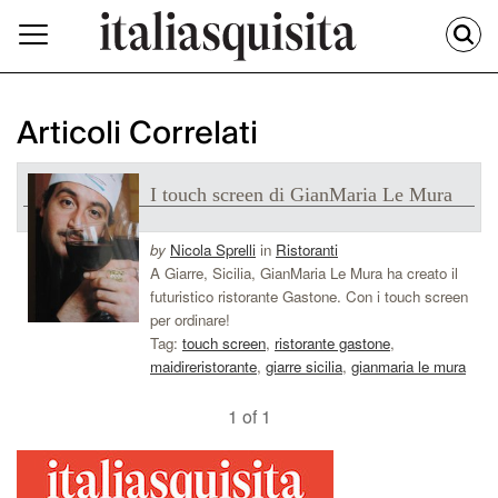
Articoli Correlati
I touch screen di GianMaria Le Mura
by
Nicola Sprelli
in
Ristoranti
A Giarre, Sicilia, GianMaria Le Mura ha creato il
futuristico ristorante Gastone. Con i touch screen
per ordinare!
Tag:
touch screen
,
ristorante gastone
,
maidireristorante
,
giarre sicilia
,
gianmaria le mura
1 of 1