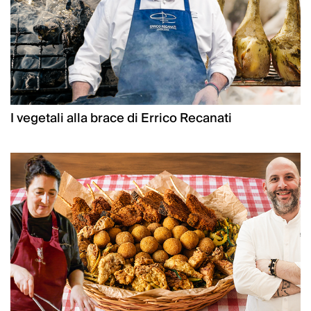
I vegetali alla brace di Errico Recanati