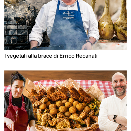
I vegetali alla brace di Errico Recanati