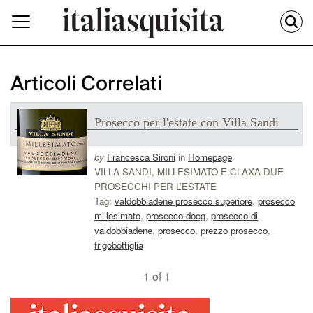
Articoli Correlati
Prosecco per l'estate con Villa Sandi
by
Francesca Sironi
in
Homepage
VILLA SANDI, MILLESIMATO E CLAXA DUE
PROSECCHI PER L’ESTATE
Tag:
valdobbiadene prosecco superiore
,
prosecco
millesimato
,
prosecco docg
,
prosecco di
valdobbiadene
,
prosecco
,
prezzo prosecco
,
frigobottiglia
1 of 1