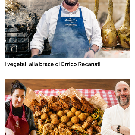
I vegetali alla brace di Errico Recanati