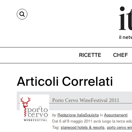
CERCA
il net
RICETTE
CHEF
Articoli Correlati
Porto Cervo WineFestival 2011
by
Redazione italiaSquisita
in
Appuntamenti
Dal 6 all’8 maggio 2011 avrà luogo la terza ediz
Tag:
starwood hotels & resorts
,
porto cervo wi