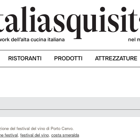
work dell’alta cucina italiana
nel 
RISTORANTI
PRODOTTI
ATTREZZATURE
ione del festival del vino di Porto Cervo.
ne festival
,
festival del vino
,
costa smeralda